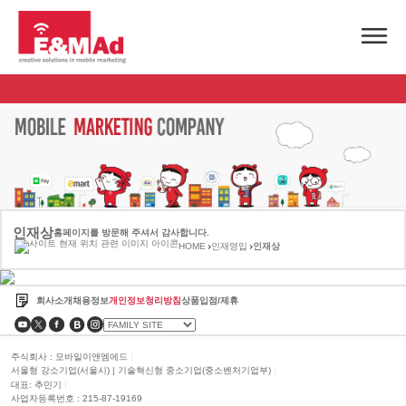
인재상
홈페이지를 방문해 주셔서 감사합니다.
HOME
인재영입
인재상
회사소개
채용정보
개인정보청리방침
상품입점/제휴
주식회사 : 모바일이앤엠에드
|
서울형 강소기업(서울시) | 기술혁신형 중소기업(중소벤처기업부)
|
대표: 추민기
|
사업자등록번호 : 215-87-19169