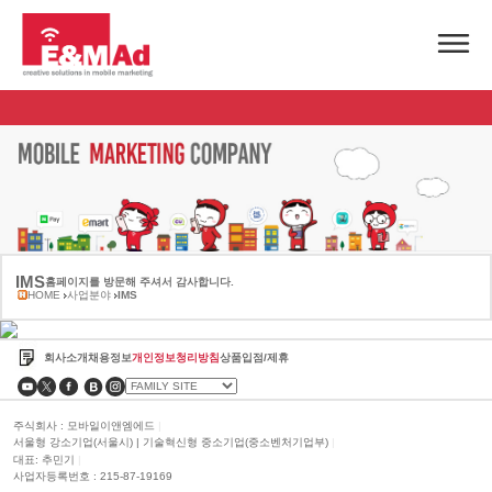
IMS
홈페이지를 방문해 주셔서 감사합니다.
HOME
사업분야
IMS
회사소개
채용정보
개인정보청리방침
상품입점/제휴
주식회사 : 모바일이앤엠에드
|
서울형 강소기업(서울시) | 기술혁신형 중소기업(중소벤처기업부)
|
대표: 추민기
|
사업자등록번호 : 215-87-19169