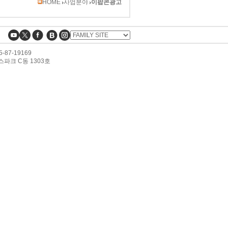
HOME
사업분야
이팝콘광고
87-19169
스파크 C동 1303호